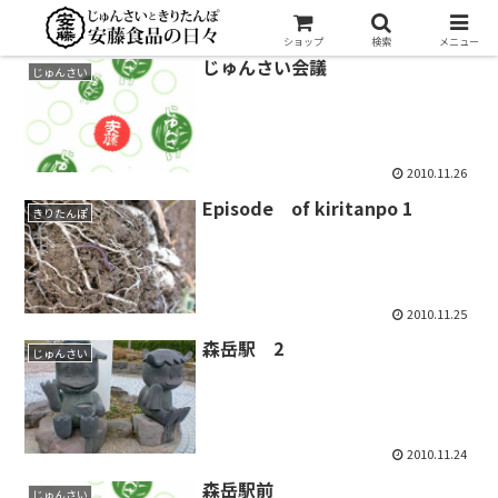
ショップ
検索
メニュー
じゅんさい会議
じゅんさい
2010.11.26
Episode of kiritanpo 1
きりたんぽ
2010.11.25
森岳駅 2
じゅんさい
2010.11.24
森岳駅前
じゅんさい