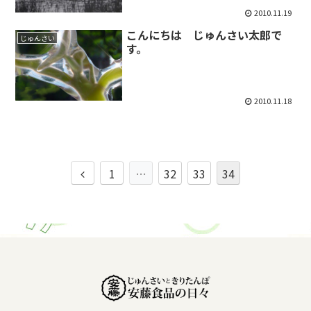
2010.11.19
こんにちは じゅんさい太郎で
じゅんさい
す。
2010.11.18
前
1
…
32
33
34
へ