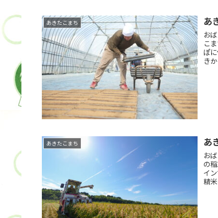
あ
あきたこまち
おば
こま
ぽに
きか
あ
あきたこまち
おば
の稲
イン
精米