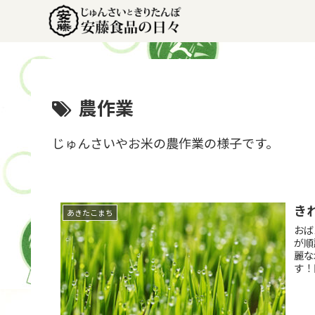
農作業
じゅんさいやお米の農作業の様子です。
き
あきたこまち
おば
が順
麗な
す！