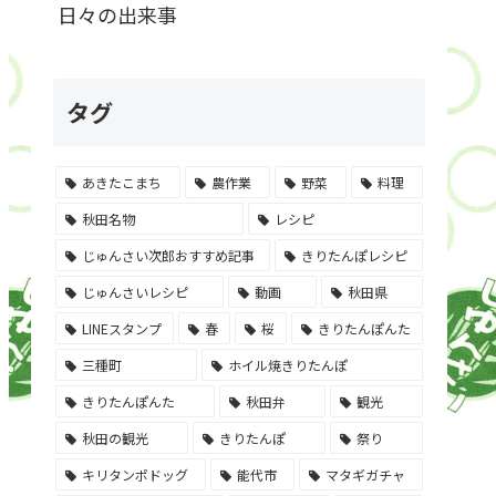
日々の出来事
タグ
あきたこまち
農作業
野菜
料理
秋田名物
レシピ
じゅんさい次郎おすすめ記事
きりたんぽレシピ
じゅんさいレシピ
動画
秋田県
LINEスタンプ
春
桜
きりたんぽんた
三種町
ホイル焼きりたんぽ
きりたんぽんた
秋田弁
観光
秋田の観光
きりたんぽ
祭り
キリタンポドッグ
能代市
マタギガチャ