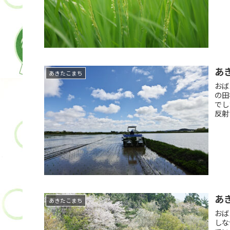
あ
あきたこまち
おば
の田
でし
反射
あ
あきたこまち
おば
しな