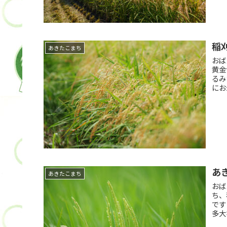
稲
あきたこまち
おば
黄金
るみ
にお
あ
あきたこまち
おば
ち、
です
多大