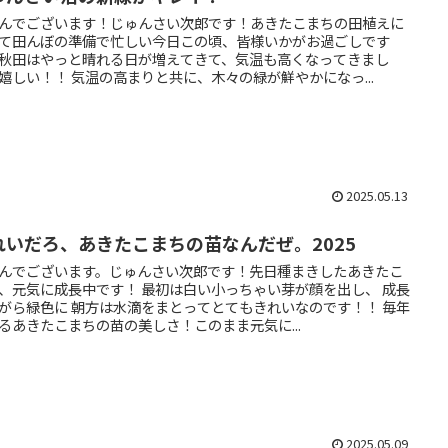
んでございます！じゅんさい次郎です！あきたこまちの田植えに
て田んぼの準備で忙しい今日この頃、皆様いかがお過ごしです
秋田はやっと晴れる日が増えてきて、気温も高くなってきまし
嬉しい！！ 気温の高まりと共に、木々の緑が鮮やかになっ...
2025.05.13
れいだろ、あきたこまちの苗なんだぜ。2025
んでございます。じゅんさい次郎です！先日種まきしたあきたこ
、元気に成長中です！ 最初は白い小っちゃい芽が顔を出し、 成長
がら緑色に 朝方は水滴をまとってとてもきれいなのです！！ 毎年
るあきたこまちの苗の美しさ！このまま元気に...
2025.05.09