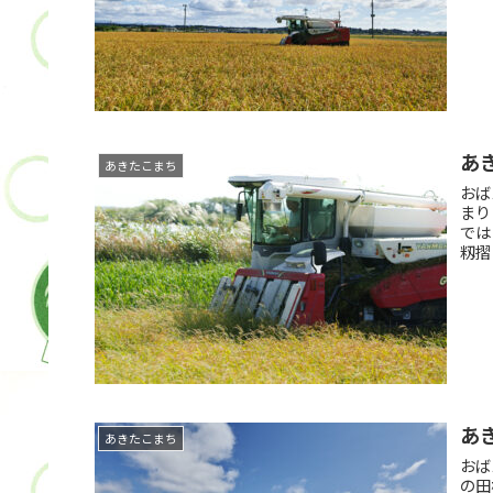
あ
あきたこまち
おば
まり
では
籾摺
あ
あきたこまち
おば
の田