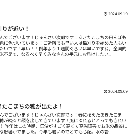
2024.09.19
刈りが近い！
んでございます！じゅんさい次郎です！あきたこまちの田んぼも
色に色づいています！ご近所でも早い人は稲刈りを始めた人もい
たいです！早い！！例年より１週間ぐらいは早いですね。全国的
米不足で、なるべく早くみなさんの手元にお届けしたい...
2024.09.09
きたこまちの穂が出たよ！
んでございます！じゅんさい次郎です！春に植えたあきたこま
穂が続々と顔を出してきています！風にゆれるととってもきれい
！ 昨年はこの時期、気温がすごく高くて高温障害でお米の品質に
な影響がでました。今年も暑いのでとても心配。水の管...