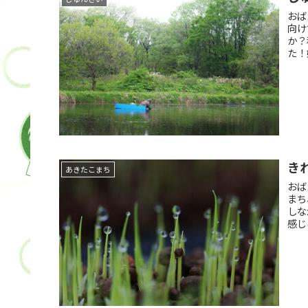
おば
向け
か？
た！
き
あきたこまち
おば
まち
しな
感じ