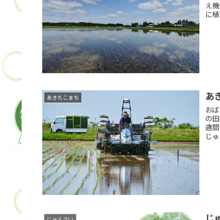
え機
に植
あ
あきたこまち
おば
の田
週間
じゅ
じ
じゅんさい