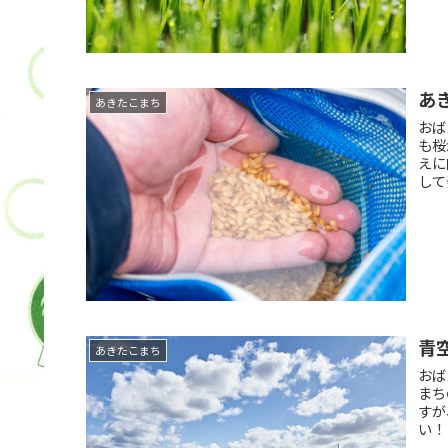
あ
あきたこまち
おば
も桜
えに
して
青
あきたこまち
おば
まち
すが
い！