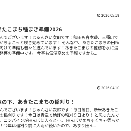
2026.05.18
きたこまち種まき準備2026
んでございます！じゅんさい次郎です！秋田も春本番、三種町で
がちょこっと咲き始めています！ そんな中、あきたこまちの田植
向けて準備も着々と進んでいます！あきたこまちの種籾を水に浸
発芽の準備中です。 今春も気温高めの予報ですから...
2026.04.10
空の下、あきたこまちの稲刈り！
んでございます！じゅんさい次郎です！毎日毎日、新米あきたこ
の稲刈りです！今日は青空で絶好の稲刈り日より！ と思ったんで
、コンバインが田んぼに入ると…。 田んぼがめちゃくちゃ柔らか
！今年は稲刈り前に大雨が続いたので、あまり田ん...