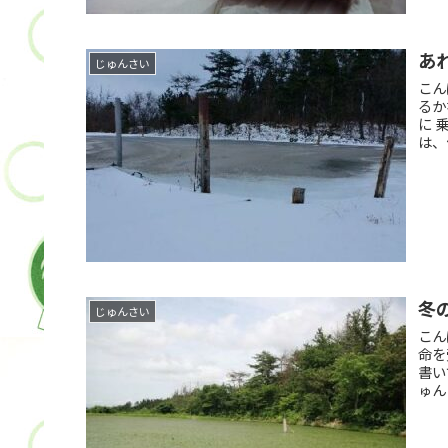
あ
じゅんさい
こん
るか
に 
は、
冬
じゅんさい
こん
命を
書い
ゅん