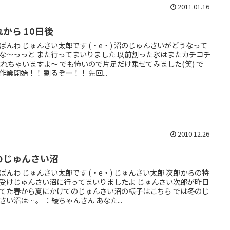
2011.01.16
れから 10日後
ばんわ じゅんさい太郎です (・e・) 沼のじゅんさいがどうなって
な〜っっと また行ってまいりました 以前割った氷はまたカチコチ
乗れちゃいますよ〜 でも怖いので片足だけ乗せてみました(笑) で
作業開始！！ 割るぞー！！ 先回...
2010.12.26
のじゅんさい沼
ばんわ じゅんさい太郎です (・e・) じゅんさい太郎 次郎からの特
受けじゅんさい沼に行ってまいりましたよ じゅんさい次郎が昨日
てた春から夏にかけてのじゅんさい沼の様子はこちら では冬のじ
さい沼は…。 ：綾ちゃんさん あなた...