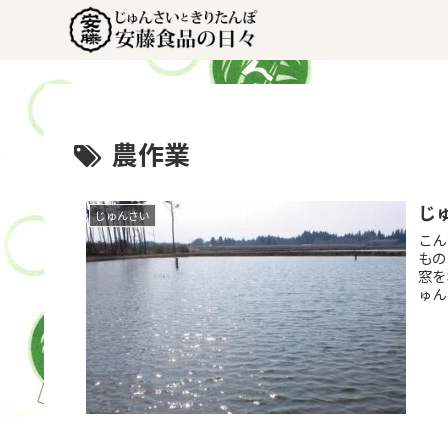
農作業
じ
じゅんさい
こん
もの
窓を
ゅん