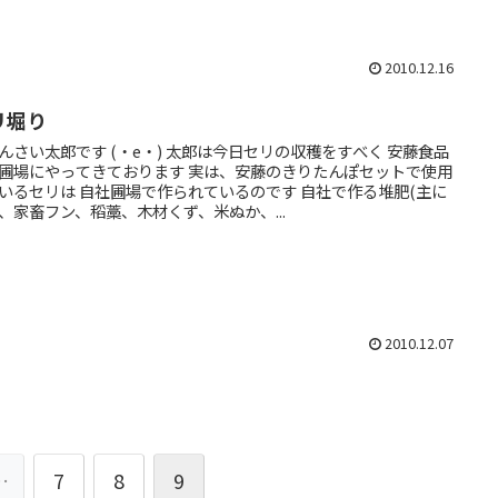
2010.12.16
リ堀り
んさい太郎です (・e・) 太郎は今日セリの収穫をすべく 安藤食品
圃場にやってきております 実は、安藤のきりたんぽセットで使用
いるセリは 自社圃場で作られているのです 自社で作る堆肥(主に
、家畜フン、稻藁、木材くず、米ぬか、...
2010.12.07
…
7
8
9