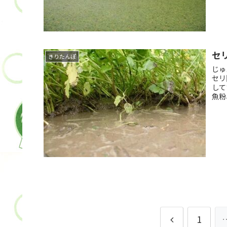
セ
きりたんぽ
じゅ
セリ
して
魚粉
前
1