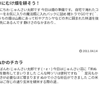
作にむけ畑を耕そう！
にちわ じゅんさい太郎です 今日は畑の準備です。 自宅で淹れたコ
ーをお気に入りの魔法瓶に入れバックに詰め 軽トラでGOです(＾.
 うちの畑は山奥にあって杉やアカシヤなどの木に囲まれた林道を抜
先にあるんです 静けさのなかまわり...
2011.04.14
ぬかのチカラ
ばんわ じゅんさい太郎です (・e・) 今日はじゅんさい沼に『米ぬ
を散布してまいりました こんな時ソリは便利ですね＾＾ 足元もか
きが必要なほど埋まります ぬかで小さな砂丘ができました この米
はご存じの通り玄米を精米する際の過...