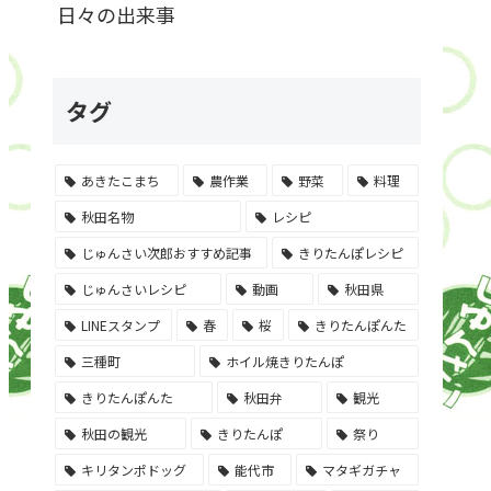
日々の出来事
タグ
あきたこまち
農作業
野菜
料理
秋田名物
レシピ
じゅんさい次郎おすすめ記事
きりたんぽレシピ
じゅんさいレシピ
動画
秋田県
LINEスタンプ
春
桜
きりたんぽんた
三種町
ホイル焼きりたんぽ
きりたんぽんた
秋田弁
観光
秋田の観光
きりたんぽ
祭り
キリタンポドッグ
能代市
マタギガチャ