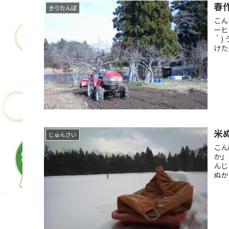
春
きりたんぽ
こん
ーヒ
＾)
けた
米
じゅんさい
こん
か』
んじ
ぬか