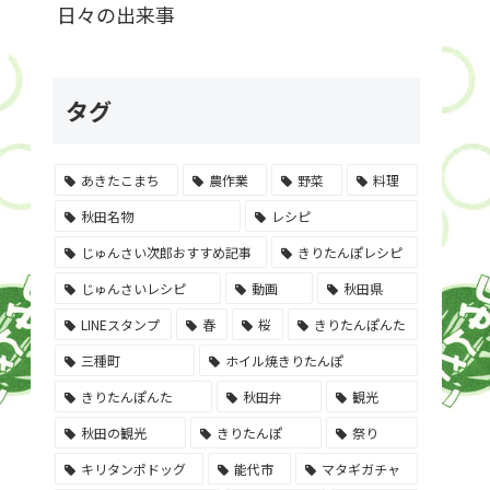
日々の出来事
タグ
あきたこまち
農作業
野菜
料理
秋田名物
レシピ
じゅんさい次郎おすすめ記事
きりたんぽレシピ
じゅんさいレシピ
動画
秋田県
LINEスタンプ
春
桜
きりたんぽんた
三種町
ホイル焼きりたんぽ
きりたんぽんた
秋田弁
観光
秋田の観光
きりたんぽ
祭り
キリタンポドッグ
能代市
マタギガチャ