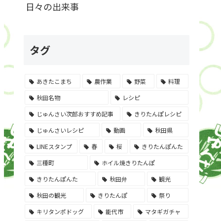
日々の出来事
タグ
あきたこまち
農作業
野菜
料理
秋田名物
レシピ
じゅんさい次郎おすすめ記事
きりたんぽレシピ
じゅんさいレシピ
動画
秋田県
LINEスタンプ
春
桜
きりたんぽんた
三種町
ホイル焼きりたんぽ
きりたんぽんた
秋田弁
観光
秋田の観光
きりたんぽ
祭り
キリタンポドッグ
能代市
マタギガチャ