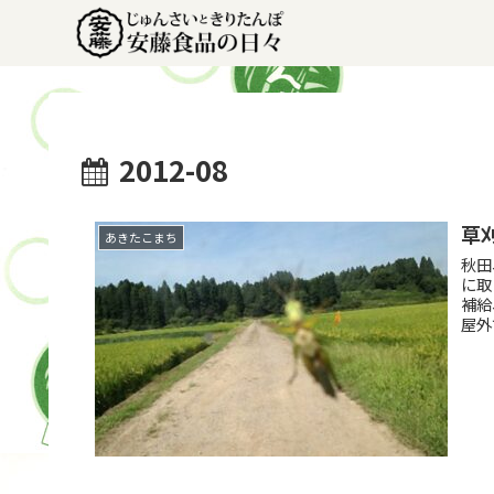
2012-08
草
あきたこまち
秋田
に取
補給
屋外