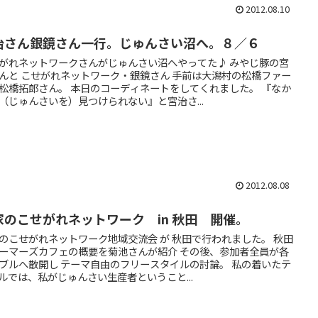
2012.08.10
治さん銀鏡さん一行。じゅんさい沼へ。８／６
がれネットワークさんがじゅんさい沼へやってた♪ みやじ豚の宮
んと こせがれネットワーク・銀鏡さん 手前は大潟村の松橋ファー
松橋拓郎さん。 本日のコーディネートをしてくれました。 『なか
（じゅんさいを）見つけられない』と宮治さ...
2012.08.08
家のこせがれネットワーク in 秋田 開催。
のこせがれネットワーク地域交流会 が 秋田で行われました。 秋田
ーマーズカフェの概要を菊池さんが紹介 その後、参加者全員が各
ブルへ散開し テーマ自由のフリースタイルの討論。 私の着いたテ
ルでは、私がじゅんさい生産者ということ...