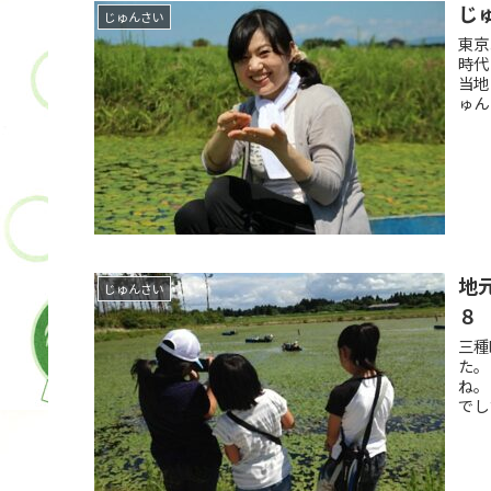
じ
じゅんさい
東京
時代
当地
ゅん
地
じゅんさい
８
三種
た。
ね。
でし