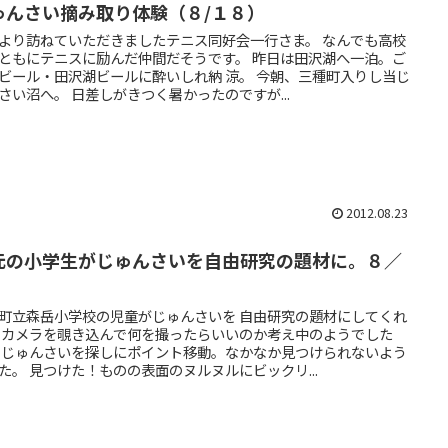
ゅんさい摘み取り体験（８/１８）
より訪ねていただきましたテニス同好会一行さま。 なんでも高校
ともにテニスに励んだ仲間だそうです。 昨日は田沢湖へ一泊。ご
ビール・田沢湖ビールに酔いしれ納 涼。 今朝、三種町入りし当じ
さい沼へ。 日差しがきつく暑かったのですが...
2012.08.23
元の小学生がじゅんさいを自由研究の題材に。８／
町立森岳小学校の児童がじゅんさいを 自由研究の題材にしてくれ
 カメラを覗き込んで何を撮ったらいいのか考え中のようでした
 じゅんさいを探しにポイント移動。なかなか見つけられないよう
た。 見つけた！ものの表面のヌルヌルにビックリ...