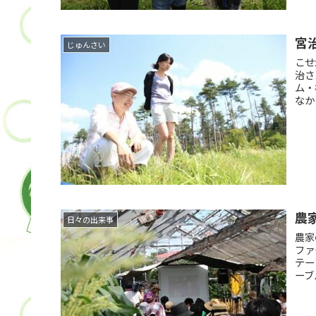
宮
じゅんさい
こせ
治さ
ム・
なか
農
日々の出来事
農家
ファ
テー
ーブ