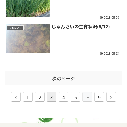
2013.05.20
じゅんさいの生育状況(5/12)
じゅんさい
2013.05.13
次のページ
前
次
1
2
3
4
5
…
9
へ
へ