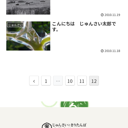
2010.11.19
こんにちは じゅんさい太郎で
じゅんさい
す。
2010.11.18
前
1
…
10
11
12
へ