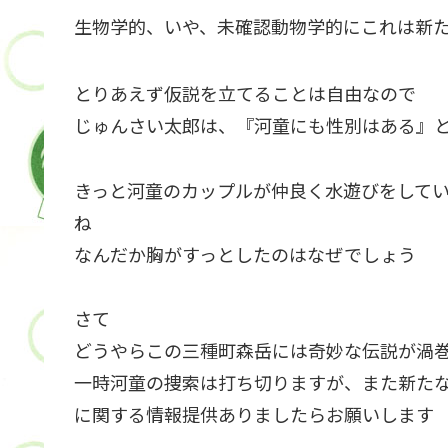
生物学的、いや、
未確認動物学的
にこれは新
とりあえず仮説を立てることは自由なので
じゅんさい太郎は、
『河童にも性別はある』
きっと河童のカップルが仲良く水遊びをして
ね
なんだか胸がすっとしたのはなぜでしょう
さて
どうやらこの三種町森岳には
奇妙な
伝説が渦
一時河童の捜索は打ち切りますが、また新た
に関する情報提供ありましたらお願いします