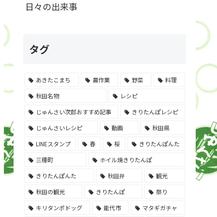
日々の出来事
タグ
あきたこまち
農作業
野菜
料理
秋田名物
レシピ
じゅんさい次郎おすすめ記事
きりたんぽレシピ
じゅんさいレシピ
動画
秋田県
LINEスタンプ
春
桜
きりたんぽんた
三種町
ホイル焼きりたんぽ
きりたんぽんた
秋田弁
観光
秋田の観光
きりたんぽ
祭り
キリタンポドッグ
能代市
マタギガチャ