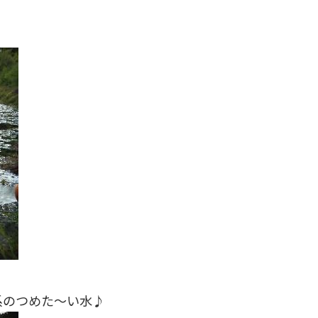
系のつめた〜い水♪