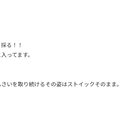
く採る！！
に入ってます。
んさいを取り続けるその姿はストイックそのまま。