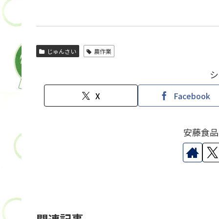
じゅんさい
農作業
シ
X
Facebook
安藤食品
関連記事