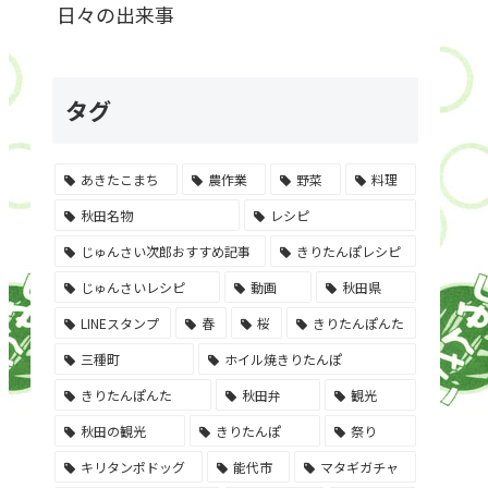
日々の出来事
タグ
あきたこまち
農作業
野菜
料理
秋田名物
レシピ
じゅんさい次郎おすすめ記事
きりたんぽレシピ
じゅんさいレシピ
動画
秋田県
LINEスタンプ
春
桜
きりたんぽんた
三種町
ホイル焼きりたんぽ
きりたんぽんた
秋田弁
観光
秋田の観光
きりたんぽ
祭り
キリタンポドッグ
能代市
マタギガチャ