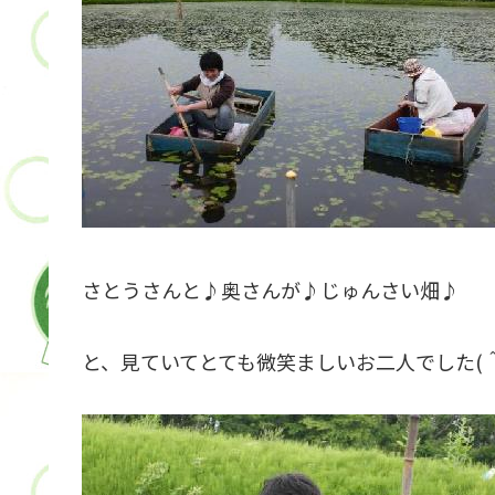
さとうさんと♪奥さんが♪じゅんさい畑♪
と、見ていてとても微笑ましいお二人でした(＾