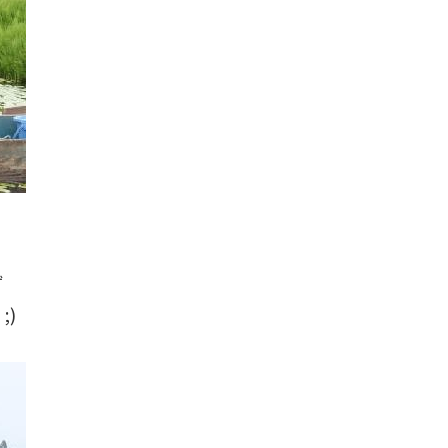
て
ず
)