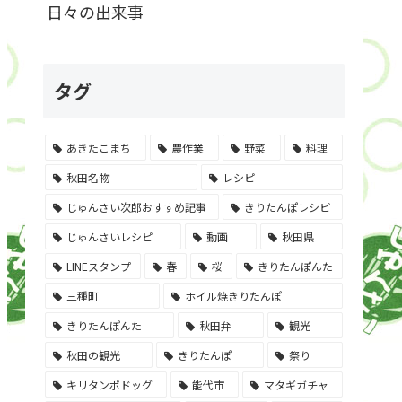
日々の出来事
タグ
あきたこまち
農作業
野菜
料理
秋田名物
レシピ
じゅんさい次郎おすすめ記事
きりたんぽレシピ
じゅんさいレシピ
動画
秋田県
LINEスタンプ
春
桜
きりたんぽんた
三種町
ホイル焼きりたんぽ
きりたんぽんた
秋田弁
観光
秋田の観光
きりたんぽ
祭り
キリタンポドッグ
能代市
マタギガチャ