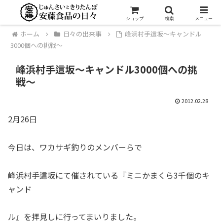
ショップ
検索
メニュー
ホーム
日々の出来事
峰浜村手這坂〜キャンドル
3000個への挑戦〜
峰浜村手這坂〜キャンドル3000個への挑
戦〜
2012.02.28
2月26日
今日は、ワカサギ釣りのメンバーらで
峰浜村手這坂にて催されている『ミニかまくら3千個のキ
ャンド
ル』を拝見しに行ってまいりました。