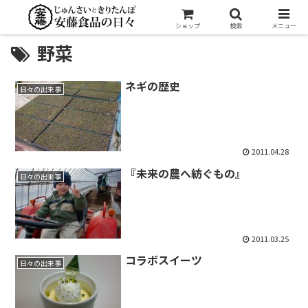
ショップ
検索
メニュー
野菜
ネギの歴史
日々の出来事
2011.04.28
『未来の農へ紡ぐもの』
日々の出来事
2011.03.25
コラボスイーツ
日々の出来事