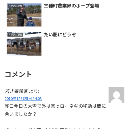
三種町農業界のホープ登場
日々の出来事
たい肥にどうぞ
日々の出来事
コメント
若き養鶏家
より:
2010年12月25日 14:03
昨日今日の大雪で外は真っ白。ネギの移動は間に
合いましたか？