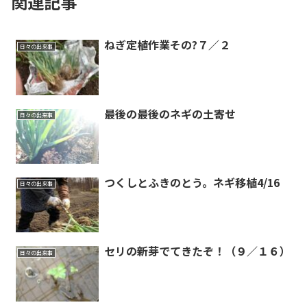
関連記事
ねぎ定植作業その?７／２
日々の出来事
最後の最後のネギの土寄せ
日々の出来事
つくしとふきのとう。ネギ移植4/16
日々の出来事
セリの新芽でてきたぞ！（９／１６）
日々の出来事