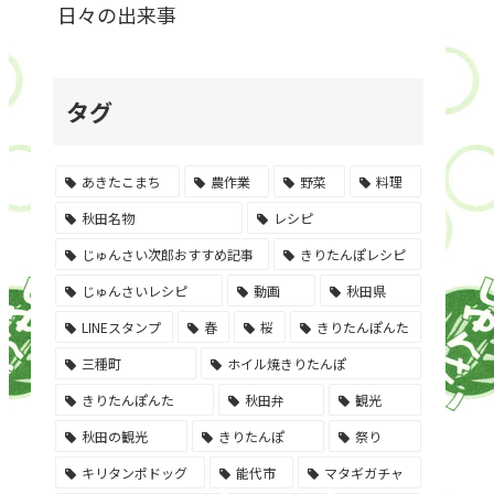
日々の出来事
タグ
あきたこまち
農作業
野菜
料理
秋田名物
レシピ
じゅんさい次郎おすすめ記事
きりたんぽレシピ
じゅんさいレシピ
動画
秋田県
LINEスタンプ
春
桜
きりたんぽんた
三種町
ホイル焼きりたんぽ
きりたんぽんた
秋田弁
観光
秋田の観光
きりたんぽ
祭り
キリタンポドッグ
能代市
マタギガチャ