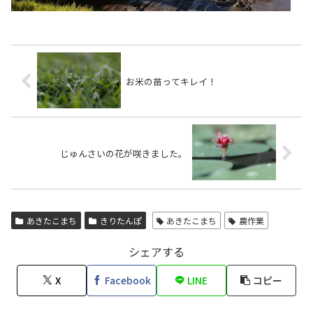
お米の苗ってキレイ！
じゅんさいの花が咲きました。
あきたこまち
きりたんぽ
あきたこまち
農作業
シェアする
X
Facebook
LINE
コピー