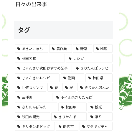
日々の出来事
タグ
あきたこまち
農作業
野菜
料理
秋田名物
レシピ
じゅんさい次郎おすすめ記事
きりたんぽレシピ
じゅんさいレシピ
動画
秋田県
LINEスタンプ
春
桜
きりたんぽんた
三種町
ホイル焼きりたんぽ
きりたんぽんた
秋田弁
観光
秋田の観光
きりたんぽ
祭り
キリタンポドッグ
能代市
マタギガチャ