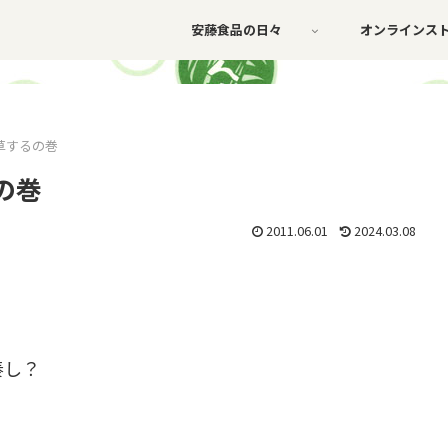
安藤食品の日々
オンラインス
草するの巻
の巻
2011.06.01
2024.03.08
奏し？