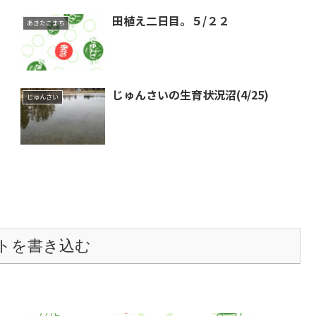
田植え二日目。５/２２
あきたこまち
じゅんさいの生育状況沼(4/25)
じゅんさい
トを書き込む