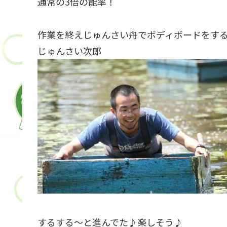
通常の3倍の能率！
作業を終えじゅんさい舟でボディボードをす
じゅんさい次郎
するする〜と進んでた♪楽しそう♪