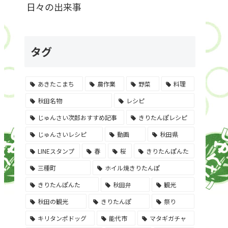
日々の出来事
タグ
あきたこまち
農作業
野菜
料理
秋田名物
レシピ
じゅんさい次郎おすすめ記事
きりたんぽレシピ
じゅんさいレシピ
動画
秋田県
LINEスタンプ
春
桜
きりたんぽんた
三種町
ホイル焼きりたんぽ
きりたんぽんた
秋田弁
観光
秋田の観光
きりたんぽ
祭り
キリタンポドッグ
能代市
マタギガチャ