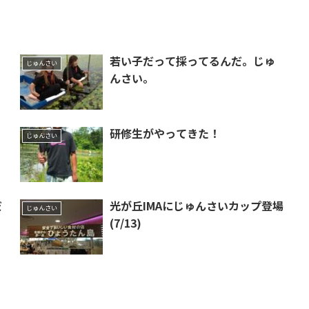
！
若い子だって採ってるんだ。じゅ
じゅんさい
んさい。
研修生がやってきた！
じゅんさい
だ
光が丘IMAにじゅんさいカップ登場
じゅんさい
(7/13)