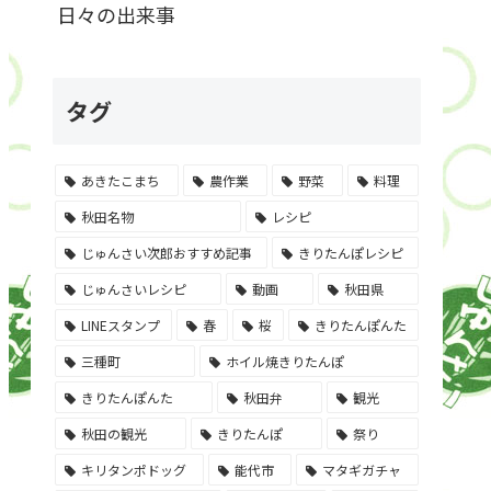
日々の出来事
タグ
あきたこまち
農作業
野菜
料理
秋田名物
レシピ
じゅんさい次郎おすすめ記事
きりたんぽレシピ
じゅんさいレシピ
動画
秋田県
LINEスタンプ
春
桜
きりたんぽんた
三種町
ホイル焼きりたんぽ
きりたんぽんた
秋田弁
観光
秋田の観光
きりたんぽ
祭り
キリタンポドッグ
能代市
マタギガチャ