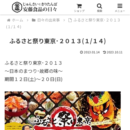
ショップ
検索
メニュー
ホーム
日々の出来事
ふるさと祭り東京･２０１３
(１/１４)
ふるさと祭り東京･２０１３(１/１４)
2013.01.14
2023.10.11
ふるさと祭り東京･２０１３
〜日本のまつり･故郷の味〜
期間１２日(土)〜２０日(日)