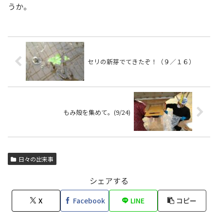
うか。
セリの新芽でてきたぞ！（９／１６）
もみ殻を集めて。(9/24)
日々の出来事
シェアする
X
Facebook
LINE
コピー