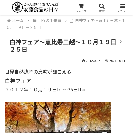
ショップ
検索
メニュー
ホーム
日々の出来事
白神フェア〜恵比寿三越〜１
０月１９日→２５日
白神フェア〜恵比寿三越〜１０月１９日→
２５日
2012.09.21
2023.10.11
世界自然遺産の息吹が聞こえる
白神フェア
２０１２年１０月１９日fri.〜25日thu.