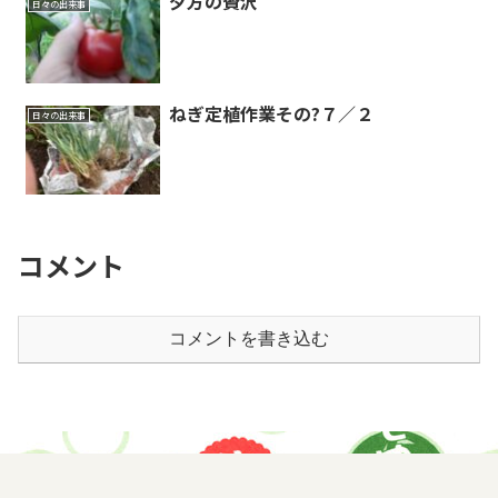
夕方の贅沢
日々の出来事
ねぎ定植作業その?７／２
日々の出来事
コメント
コメントを書き込む