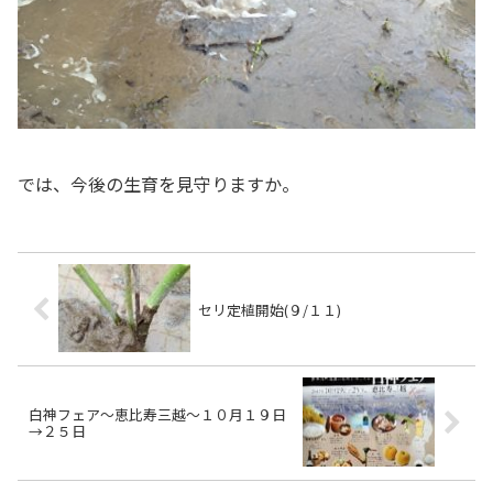
では、今後の生育を見守りますか。
セリ定植開始(９/１１)
白神フェア〜恵比寿三越〜１０月１９日
→２５日