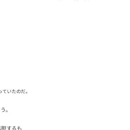
っていたのだ。
ろう。
落胆するも