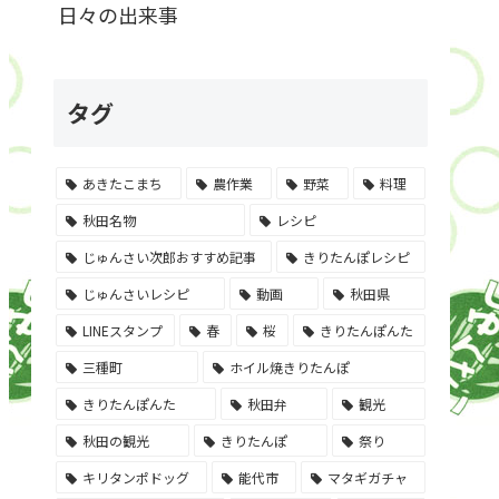
日々の出来事
タグ
あきたこまち
農作業
野菜
料理
秋田名物
レシピ
じゅんさい次郎おすすめ記事
きりたんぽレシピ
じゅんさいレシピ
動画
秋田県
LINEスタンプ
春
桜
きりたんぽんた
三種町
ホイル焼きりたんぽ
きりたんぽんた
秋田弁
観光
秋田の観光
きりたんぽ
祭り
キリタンポドッグ
能代市
マタギガチャ