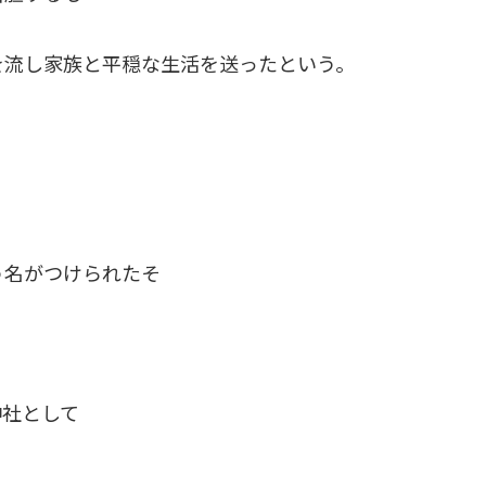
を流し家族と平穏な生活を送ったという。
う名がつけられたそ
神社として
。