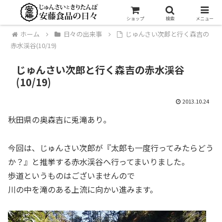
ショップ
検索
メニュー
ホーム
日々の出来事
じゅんさい次郎と行く森吉の
赤水渓谷(10/19)
じゅんさい次郎と行く森吉の赤水渓谷
(10/19)
2013.10.24
秋田県の奥森吉に兎滝あり。
今回は、じゅんさい次郎が『太郎も一度行ってみたらどう
か？』と推挙する赤水渓谷へ行ってまいりました。
歩道というものはございませんので
川の中を滝のある上流に向かい進みます。