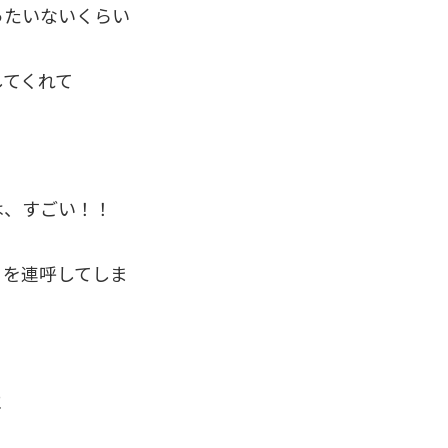
ったいないくらい
してくれて
は、すごい！！
』を連呼してしま
に