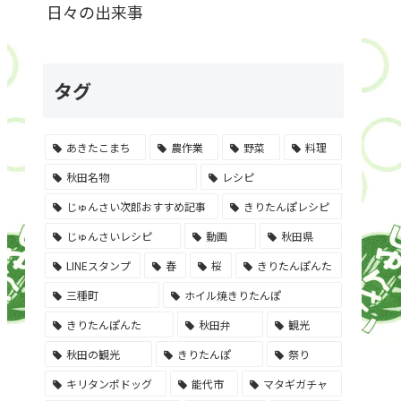
日々の出来事
タグ
あきたこまち
農作業
野菜
料理
秋田名物
レシピ
じゅんさい次郎おすすめ記事
きりたんぽレシピ
じゅんさいレシピ
動画
秋田県
LINEスタンプ
春
桜
きりたんぽんた
三種町
ホイル焼きりたんぽ
きりたんぽんた
秋田弁
観光
秋田の観光
きりたんぽ
祭り
キリタンポドッグ
能代市
マタギガチャ