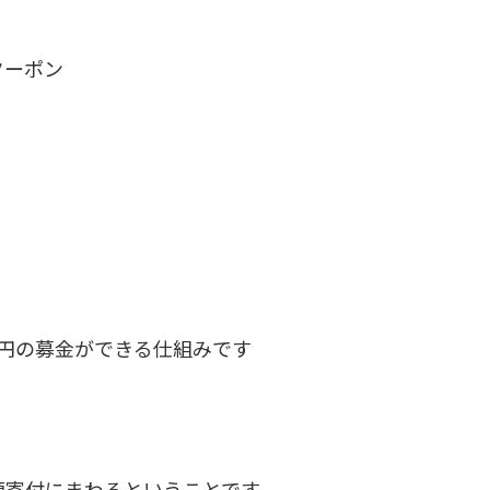
うクーポン
１円の募金ができる仕組みです
が全額寄付にまわるということです