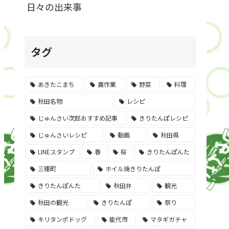
日々の出来事
タグ
あきたこまち
農作業
野菜
料理
秋田名物
レシピ
じゅんさい次郎おすすめ記事
きりたんぽレシピ
じゅんさいレシピ
動画
秋田県
LINEスタンプ
春
桜
きりたんぽんた
三種町
ホイル焼きりたんぽ
きりたんぽんた
秋田弁
観光
秋田の観光
きりたんぽ
祭り
キリタンポドッグ
能代市
マタギガチャ