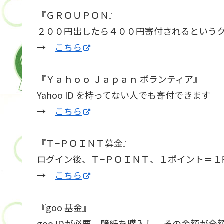
『ＧＲＯＵＰＯＮ』
２００円出したら４００円寄付されるとい
→
こちら
『Ｙａｈｏｏ Ｊａｐａｎ ボランティア』
Yahoo ID を持ってない人でも寄付できます
→
こちら
『Ｔ−ＰＯＩＮＴ募金』
ログイン後、Ｔ−ＰＯＩＮＴ、１ポイント＝
→
こちら
『goo 基金』
goo IDが必要。壁紙を購入し、その金額