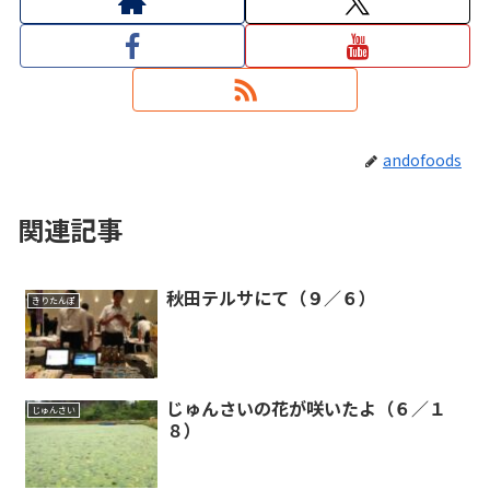
andofoods
関連記事
秋田テルサにて（９／６）
きりたんぽ
じゅんさいの花が咲いたよ（６／１
じゅんさい
８）