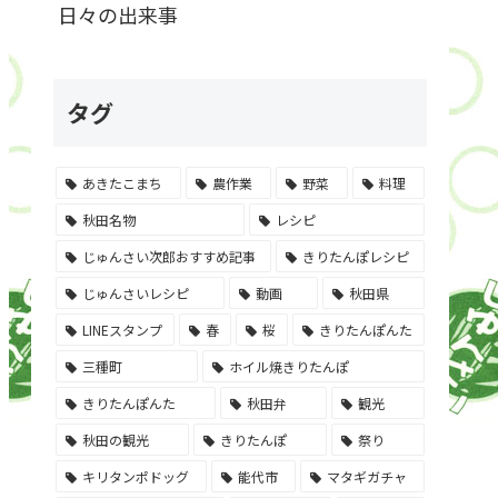
日々の出来事
タグ
あきたこまち
農作業
野菜
料理
秋田名物
レシピ
じゅんさい次郎おすすめ記事
きりたんぽレシピ
じゅんさいレシピ
動画
秋田県
LINEスタンプ
春
桜
きりたんぽんた
三種町
ホイル焼きりたんぽ
きりたんぽんた
秋田弁
観光
秋田の観光
きりたんぽ
祭り
キリタンポドッグ
能代市
マタギガチャ