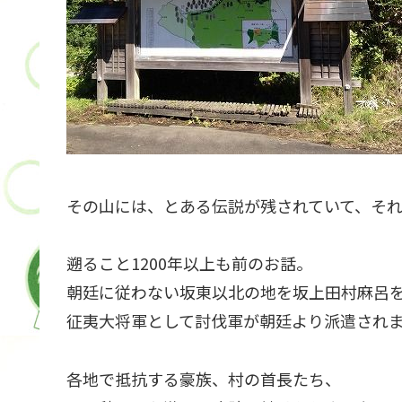
その山には、とある伝説が残されていて、そ
遡ること1200年以上も前のお話。
朝廷に従わない坂東以北の地を坂上田村麻呂
征夷大将軍として討伐軍が朝廷より派遣され
各地で抵抗する豪族、村の首長たち、