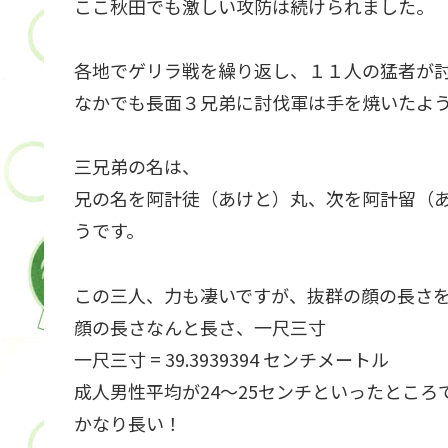
ここ秋田でも激しい攻防は続けられました。
各地でゲリラ戦を繰り返し、１１人の猛者が
なかでも長面３兄弟に討伐軍は手を焼いたよ
三兄弟の名は、
兄の名を阿計徒（あけと）丸、次を阿計留（
うです。
この三人、力も凄いですが、抜群の顔の長さ
顔の長さなんと長さ、一尺三寸
一尺三寸 = 39.3939394 センチメートル
成人男性平均が24〜25センチといったところ
かなり長い！