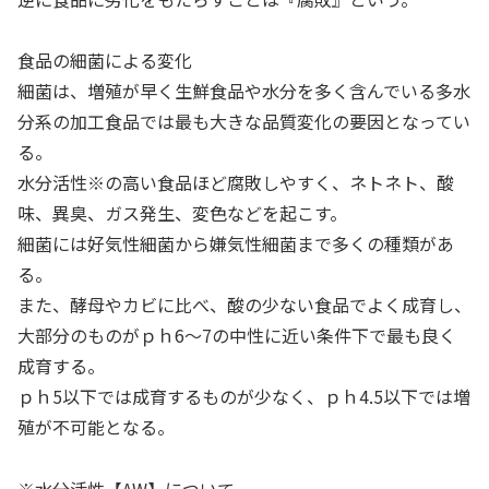
食品の細菌による変化
細菌は、増殖が早く生鮮食品や水分を多く含んでいる多水
分系の加工食品では最も大きな品質変化の要因となってい
る。
水分活性※の高い食品ほど腐敗しやすく、
ネトネト、酸
味、異臭、ガス発生、変色
などを起こす。
細菌には好気性細菌から嫌気性細菌まで多くの種類があ
る。
また、酵母やカビに比べ、酸の少ない食品でよく成育し、
大部分のものがｐｈ6〜7の中性に近い条件下で最も良く
成育する。
ｐｈ5以下では成育するものが少なく、
ｐｈ4.5以下では増
殖が不可能となる
。