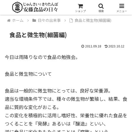
ショップ
検索
メニュー
ホーム
日々の出来事
食品と微生物(細菌編)
食品と微生物(細菌編)
2011.09.18
2023.10.12
今日は雨降りなので食品の勉強会。
食品と微生物について
食品は一般的に微生物にとっては、良好な栄養源。
適当な環境条件下では、種々の微生物が繁殖し、結果、食
品に質的な変化がおこる。
この変化を積極的に活用し嗜好性、栄養性に優れた食品を
つくることを
『発酵』
あるいは
『醸造』
といい、
逆に食品に劣化をもたらすことは
『腐敗』
という。