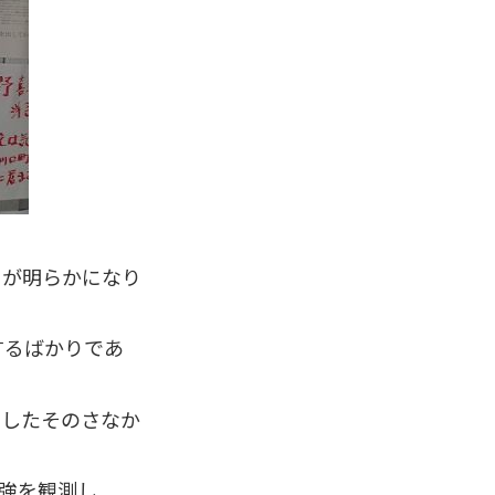
さが明らかになり
するばかりであ
としたそのさなか
6強を観測し