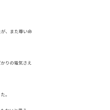
たが、また尊い命
ばかりの電気さえ
。
った。