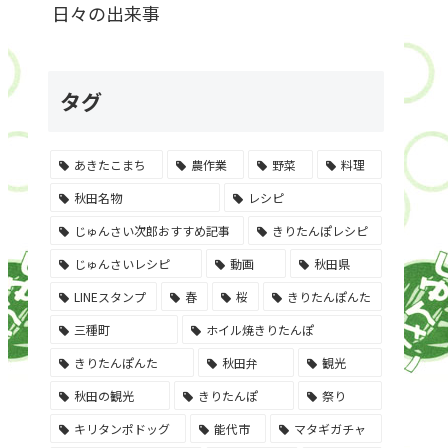
日々の出来事
タグ
あきたこまち
農作業
野菜
料理
秋田名物
レシピ
じゅんさい次郎おすすめ記事
きりたんぽレシピ
じゅんさいレシピ
動画
秋田県
LINEスタンプ
春
桜
きりたんぽんた
三種町
ホイル焼きりたんぽ
きりたんぽんた
秋田弁
観光
秋田の観光
きりたんぽ
祭り
キリタンポドッグ
能代市
マタギガチャ