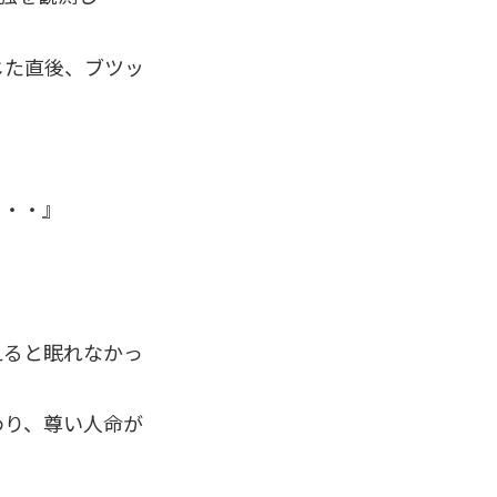
じた直後、ブツッ
・・・』
えると眠れなかっ
わり、尊い人命が