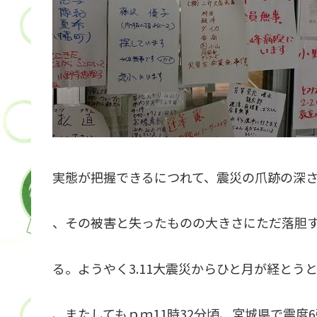
実態が把握できるにつれて、震災の爪跡の深
、その被害と失ったものの大きさにただ落胆
る。ようやく3.11大震災からひと月が経とう
、またしてもｐｍ11時32分頃、宮城県で震度