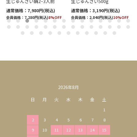
ッ
生じゅんさい鍋2~3人前
生じゅんさい500g
通常価格：7,980円(税込)
通常価格：3,190円(税込)
会員価格：7,280円(税込)
8%OFF
会員価格：2,840円(税込)
10%OFF
カレンダー
2026年8月
日
月
火
水
木
金
土
1
2
3
4
5
6
7
8
9
10
11
12
13
14
15