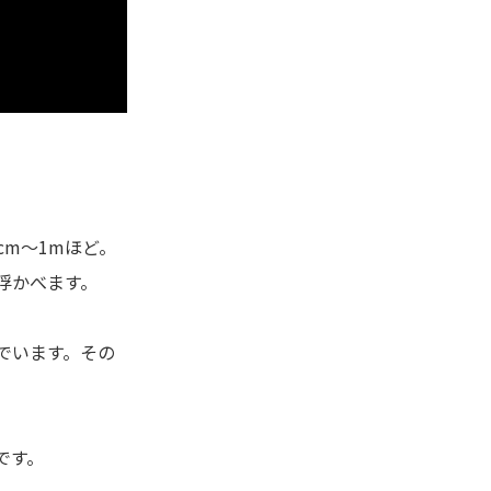
m～1mほど。
浮かべます。
でいます。その
です。