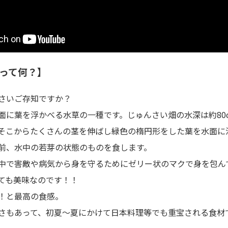
って何？】
さいご存知ですか？
面に葉を浮かべる水草の一種です。じゅんさい畑の水深は約80c
そこからたくさんの茎を伸ばし緑色の楕円形をした葉を水面に
前、水中の若芽の状態のものを食します。
中で害敵や病気から身を守るためにゼリー状のマクで身を包ん
ても美味なのです！！
！と最高の食感。
さもあって、初夏〜夏にかけて日本料理等でも重宝される食材