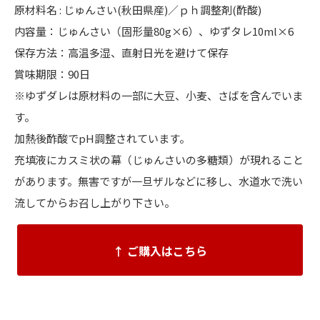
原材料名 : じゅんさい(秋田県産)／ｐｈ調整剤(酢酸)
内容量：じゅんさい（固形量80g×6）、ゆずタレ10ml×6
保存方法：高温多湿、直射日光を避けて保存
賞味期限：90日
※ゆずダレは原材料の一部に大豆、小麦、さばを含んでいま
す。
加熱後酢酸でpH調整されています。
充填液にカスミ状の幕（じゅんさいの多糖類）が現れること
があります。無害ですが一旦ザルなどに移し、水道水で洗い
流してからお召し上がり下さい。
↑ ご購入はこちら