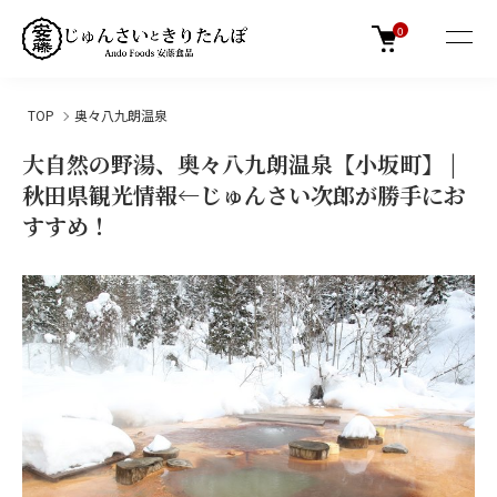
0
TOP
奥々八九朗温泉
大自然の野湯、奥々八九朗温泉【小坂町】 |
秋田県観光情報←じゅんさい次郎が勝手にお
すすめ！