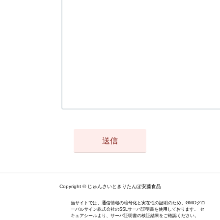
Copyright © じゅんさいときりたんぽ安藤食品
当サイトでは、通信情報の暗号化と実在性の証明のため、GMOグロ
ーバルサイン株式会社のSSLサーバ証明書を使用しております。 セ
キュアシールより、サーバ証明書の検証結果をご確認ください。