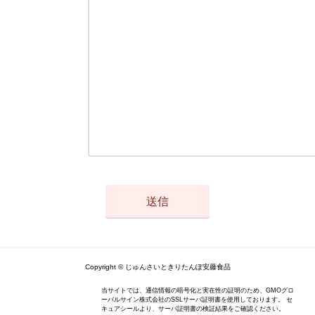
Copyright © じゅんさいときりたんぽ安藤食品
当サイトでは、通信情報の暗号化と実在性の証明のため、GMOグロ
ーバルサイン株式会社のSSLサーバ証明書を使用しております。 セ
キュアシールより、サーバ証明書の検証結果をご確認ください。